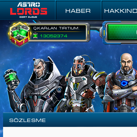
HABER
HAKKIN
Çıkarılan Tiritium:
13052374
Sözlesme